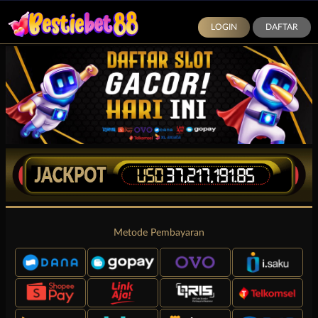
LOGIN
DAFTAR
Metode Pembayaran